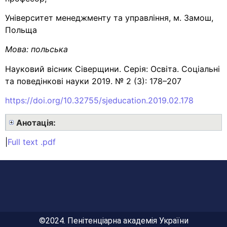
Університет менеджменту та управління, м. Замош,
Польща
Мова:
польська
Науковий вісник Сіверщини. Серія: Освіта. Соціальні
та поведінкові науки 2019. № 2 (3): 178–207
https://doi.org/10.32755/sjeducation.2019.02.178
Анотація:
|
Full text .pdf
©2024. Пенітенціарна академія України