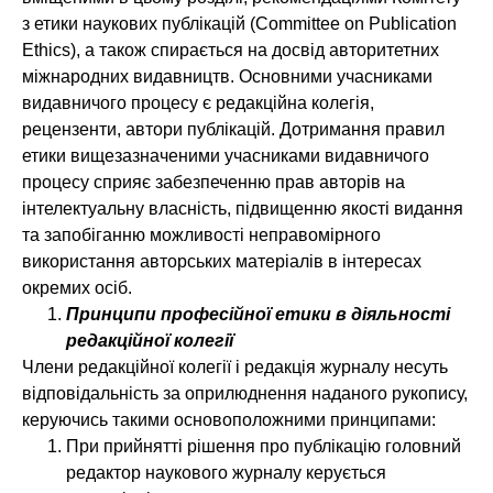
з етики наукових публікацій (Committee on Publication
Ethics), а також спирається на досвід авторитетних
міжнародних видавництв. Основними учасниками
видавничого процесу є редакційна колегія,
рецензенти, автори публікацій. Дотримання правил
етики вищезазначеними учасниками видавничого
процесу сприяє забезпеченню прав авторів на
інтелектуальну власність, підвищенню якості видання
та запобіганню можливості неправомірного
використання авторських матеріалів в інтересах
окремих осіб.
Принципи професійної етики в діяльності
редакційної колегії
Члени редакційної колегії і редакція журналу несуть
відповідальність за оприлюднення наданого рукопису,
керуючись такими основоположними принципами:
При прийнятті рішення про публікацію головний
редактор наукового журналу керується