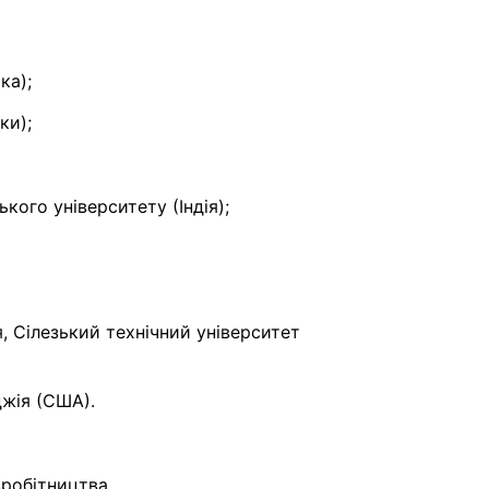
ка);
ки);
кого університету (Індія);
я, Сілезький технічний університет
джія (США).
вробітництва