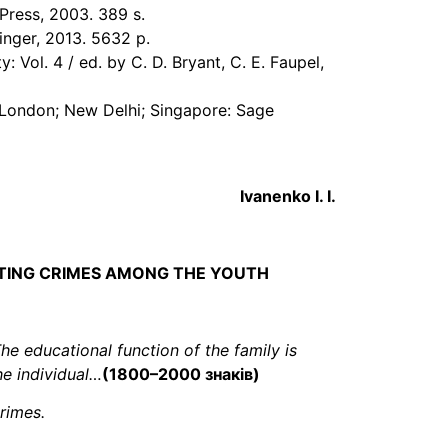
 Press, 2003. 389 s.
inger, 2013. 5632 p.
 Vol. 4 / ed. by C. D. Bryant, C. E. Faupel,
; London; New Delhi; Singapore: Sage
Іvanenko І. І.
NTING CRIMES AMONG THE YOUTH
he educational function of the family is
he individual…
(
1800–2000 знаків
)
crimes.