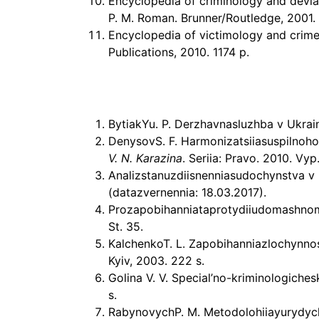
Encyclopedia of criminology and deviant
P. M. Roman. Brunner/Routledge, 2001.
Encyclopedia of victimology and crime 
Publications, 2010. 1174 p.
BytiakYu. P. Derzhavnasluzhba v Ukrain
DenysovS. F. Harmonizatsiiasuspilnoh
V. N. Karazina
. Seriia: Pravo. 2010. Vyp
Analizstanuzdiisnenniasudochynstva v 
(datazvernennia: 18.03.2017).
Prozapobihanniataprotydiiudomashnomu
St. 35.
KalchenkoT. L. Zapobihanniazlochynnos
Kyiv, 2003. 222 s.
Golina V. V. Special’no-kriminologiches
s.
RabynovychP. M. Metodolohiiayurydyc