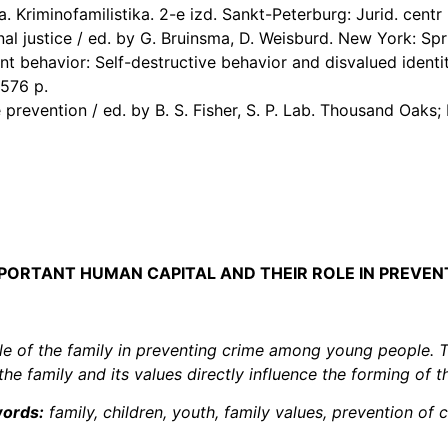
. Kriminofamilistika. 2-e izd. Sankt-Peterburg: Jurid. centr
al justice / ed. by G. Bruinsma, D. Weisburd. New York: Spr
 behavior: Self-destructive behavior and disvalued identity:
 576 p.
prevention / ed. by B. S. Fisher, S. P. Lab. Thousand Oaks
MPORTANT HUMAN CAPITAL AND THEIR ROLE IN PREVE
ole of the family in preventing crime among young people. T
the family and its values directly influence the forming of t
ords:
family, children, youth, family values, prevention of 