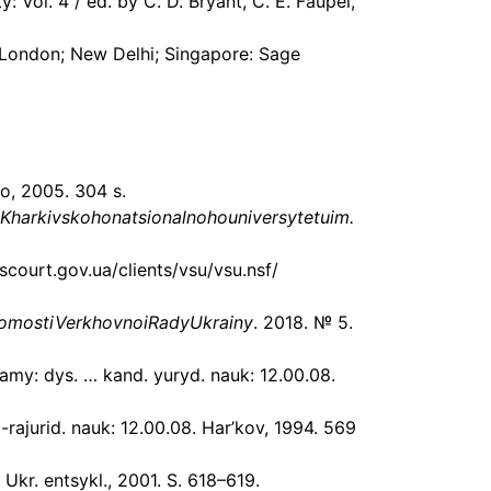
 Vol. 4 / ed. by C. D. Bryant, C. E. Faupel,
; London; New Delhi; Singapore: Sage
o, 2005. 304 s.
Kharkivskohonatsionalnohouniversytetuim.
court.gov.ua/clients/vsu/vsu.nsf/
omostiVerkhovnoiRadyUkrainy
. 2018. № 5.
my: dys. … kand. yuryd. nauk: 12.00.08.
-rajurid. nauk: 12.00.08. Har’kov, 1994. 569
v: Ukr. entsykl., 2001. S. 618–619.