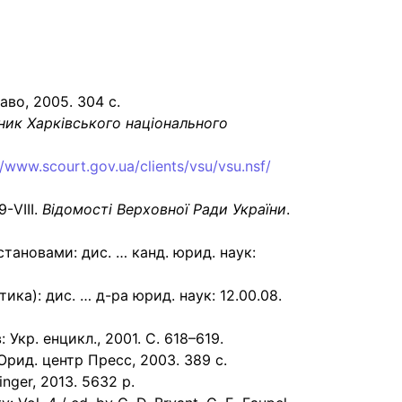
аво, 2005. 304 с.
ник Харківського національного
//www.scourt.gov.ua/clients/vsu/vsu.nsf/
-VIII.
Відомості Верховної Ради України
.
становами: дис. … канд. юрид. наук:
а): дис. … д-ра юрид. наук: 12.00.08.
їв: Укр. енцикл., 2001. С. 618–619.
рид. центр Пресс, 2003. 389 c.
inger, 2013. 5632 p.