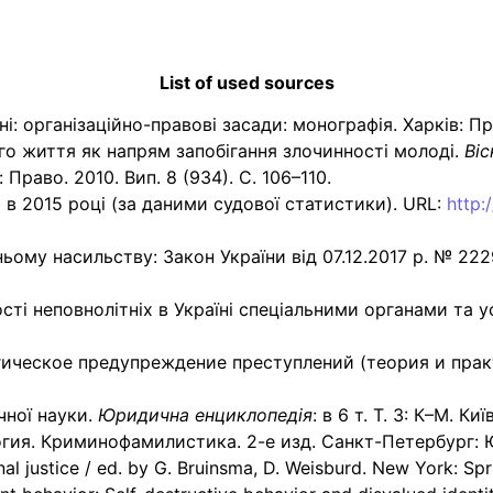
List of used sources
: організаційно-правові засади: монографія. Харків: Пр
го життя як напрям запобігання злочинності молоді.
Віс
: Право. 2010. Вип. 8 (934). С. 106–110.
 в 2015 році (за даними судової статистики). URL:
http:
ому насильству: Закон України від 07.12.2017 р. № 2229
ості неповнолітніх в Україні спеціальними органами та у
ическое предупреждение преступлений (теория и практик
чної науки.
Юридична енциклопедія
: в 6 т. Т. 3: К–М. Ки
ия. Криминофамилистика. 2-е изд. Санкт-Петербург: Ю
al justice / ed. by G. Bruinsma, D. Weisburd. New York: Spr