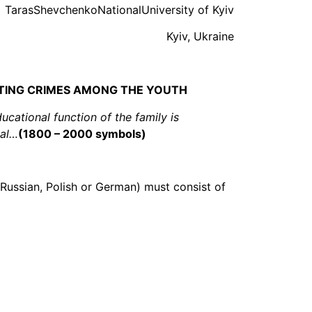
TarasShevchenkoNationalUniversity of Kyiv
Kyiv, Ukraine
NTING CRIMES AMONG THE YOUTH
ucational function of the family is
ual…
(1800 – 2000 symbols)
 Russian, Polish or German) must consist of