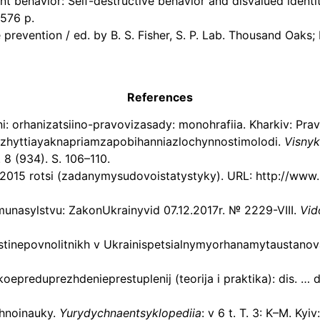
 behavior: Self-destructive behavior and disvalued identity:
 576 p.
prevention / ed. by B. S. Fisher, S. P. Lab. Thousand Oaks
References
i: orhanizatsiino-pravovizasady: monohrafiia. Kharkiv: Prav
ozhyttiayaknapriamzapobihanniazlochynnostimolodi.
Visnyk
. 8 (934). S. 106–110.
2015 rotsi (zadanymysudovoistatystyky). URL: http://www.s
nasylstvu: ZakonUkrainyvid 07.12.2017r. № 2229-VIII.
Vid
tinepovnolitnikh v Ukrainispetsialnymyorhanamytaustanova
koepreduprezhdenieprestuplenij (teorija i praktika): dis. … d
hnoinauky.
Yurydychnaentsyklopediia
: v 6 t. T. 3: K–M. Kyi