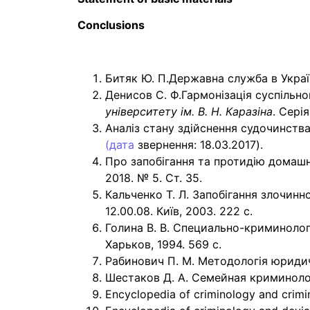
Conclusions
Битяк Ю. П.Державна служба в Україні
Денисов С. Ф.Гармонізація суспільно
університету ім. В. Н. Каразіна
. Серія
Аналіз стану здійснення судочинства
(дата
звернення: 18.03.2017).
Про запобігання та протидію домашнь
2018. № 5. Ст. 35.
Кальченко Т. Л. Запобігання злочинн
12.00.08. Київ, 2003. 222 с.
Голина В. В. Специально-криминолог
Харьков, 1994. 569 с.
Рабинович П. М. Методологія юриди
Шестаков Д. А. Семейная криминолог
Encyclopedia of criminology and crimin