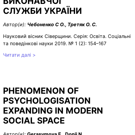
ВИКОНАВЧОЇ
СЛУЖБИ УКРАЇНИ
Автор(и):
Чебоненко С О., Третяк О. С.
Науковий вісник Сіверщини. Серія: Освіта. Соціальні
та поведінкові науки 2019. № 1 (2): 154–167
Читати далі >
PHENOMENON OF
PSYCHOLOGISATION
EXPANDING IN MODERN
SOCIAL SPACE
Автор(и):
Gerasymova E., Doniі N.